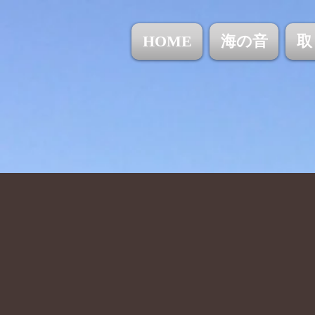
HOME
海の音
取