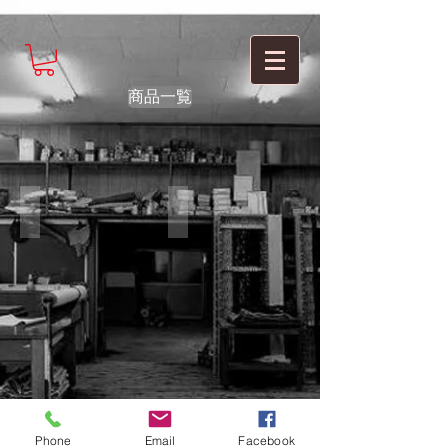
商品一覧
www.ing-style.jp
www.imitation.jp
Phone
Email
Facebook