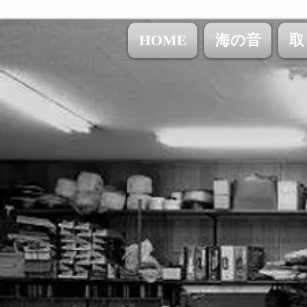
HOME
海の音
取