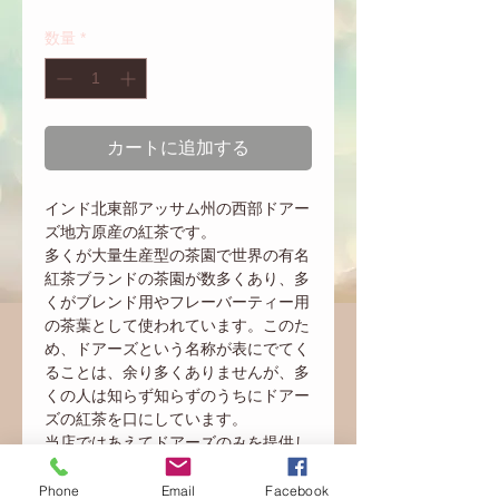
格
数量
*
カートに追加する
インド北東部アッサム州の西部ドアー
ズ地方原産の紅茶です。
多くが大量生産型の茶園で世界の有名
紅茶ブランドの茶園が数多くあり、多
くがブレンド用やフレーバーティー用
の茶葉として使われています。このた
め、ドアーズという名称が表にでてく
ることは、余り多くありませんが、多
くの人は知らず知らずのうちにドアー
ズの紅茶を口にしています。
当店ではあえてドアーズのみを提供し
てます。
カップ水色は比較的濃く抽出されるた
Phone
Email
Facebook