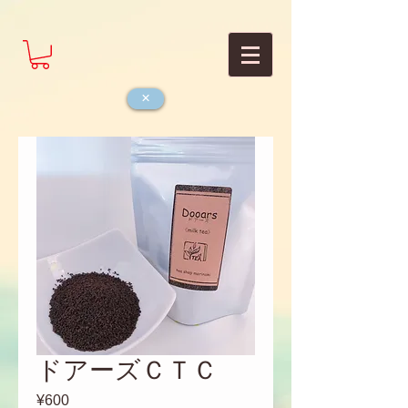
×
ドアーズＣＴＣ
¥600
価